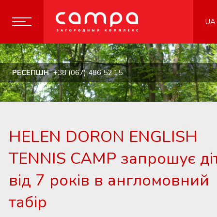
UA
РЕСЕПШН
+38 (067) 486 52 15
HELEN DORON ENGLISH
TENNIS CAMP запрошує ді
від 7 років в англомовний
табір