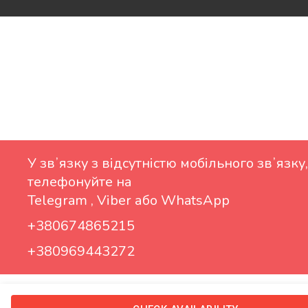
У звʼязку з відсутністю мобільного звʼязку,
телефонуйте на
Telegram , Viber або WhatsApp
+380674865215
+380969443272