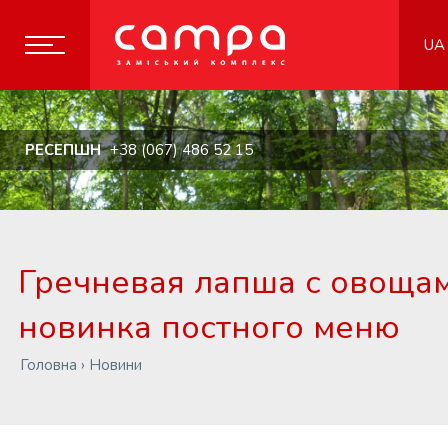
UA
РЕСЕПШН
+38 (067) 486 52 15
Гречневая лапша с овощам
новинка постного меню
Головна
›
Новини