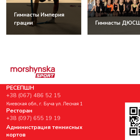
Гимнасты Империя
грации
Гимнасты ДЮС
РЕСЕПШН
+38 (067) 486 52 15
Киевская обл., г. Буча ул. Лесная 1
Ресторан
+38 (097) 655 19 19
Администрация теннисных
кортов