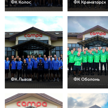
ФК Колос
ФК Краматорск
ФК Львов
ФК Оболонь