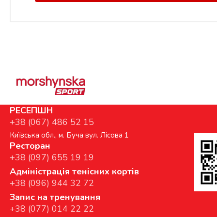
РЕСЕПШН
+38 (067) 486 52 15
Київська обл., м. Буча вул. Лісова 1
Ресторан
+38 (097) 655 19 19
Адміністрація тенісних кортів
+38 (096) 944 32 72
Запис на тренування
+38 (077) 014 22 22