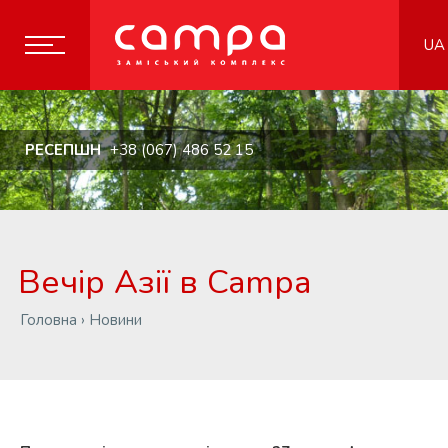
UA
РЕСЕПШН
+38 (067) 486 52 15
Вечір Азії в Campa
Головна
›
Новини